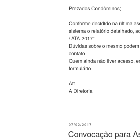
Prezados Condôminos;
Conforme decidido na última as
sistema o relatório detalhado, 
/ ATA-2017”.
Dúvidas sobre o mesmo podem se
contato.
Quem ainda não tiver acesso, en
formulário.
Att.
A Diretoria
PUBLICADO
07/02/2017
EM
Convocação para As