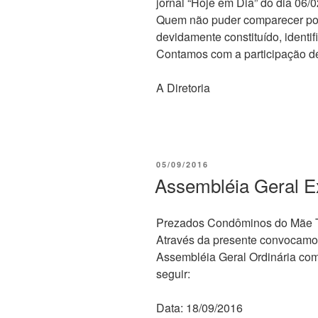
jornal “Hoje em Dia” do dia 06/
Quem não puder comparecer pod
devidamente constituído, identif
Contamos com a participação de
A Diretoria
PUBLICADO
05/09/2016
EM
Assembléia Geral Ex
Prezados Condôminos do Mãe T
Através da presente convocamos
Assembléia Geral Ordinária com d
seguir:
Data: 18/09/2016