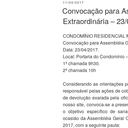
PUBLICADO
11/04/2017
EM
Convocação para A
Extraordinária – 23
CONDOMÍNIO RESIDENCIAL 
Convocação para Assembléia Ge
Data: 23/04/2017.
Local: Portaria do Condomínio
1ª chamada 9h30.
2ª chamada 10h
Considerando as orientações p
responsável pelas ações de co
de devolução exarada pela ofi
nosso site, convoca-se a prese
o objetivo específico de sana
ocasião da Assembléia Geral Or
2017, com a seguinte pauta: