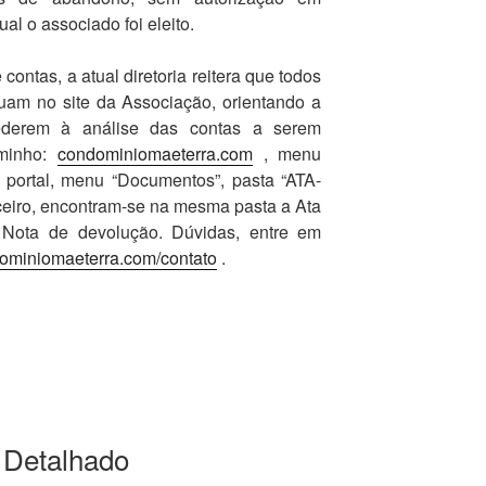
al o associado foi eleito.
ontas, a atual diretoria reitera que todos
uam no site da Associação, orientando a
ederem à análise das contas a serem
aminho:
condominiomaeterra.com
, menu
o portal, menu “Documentos”, pasta “ATA-
ceiro, encontram-se na mesma pasta a Ata
 Nota de devolução. Dúvidas, entre em
ominiomaeterra.com/contato
.
 Detalhado