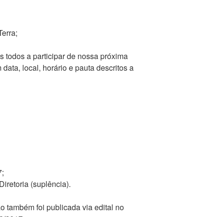
erra;
 todos a participar de nossa próxima
ata, local, horário e pauta descritos a
7;
iretoria (suplência).
 também foi publicada via edital no