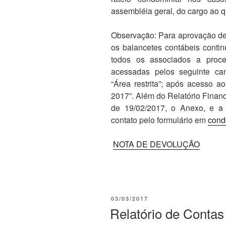
assembléia geral, do cargo ao qu
Observação: Para aprovação de c
os balancetes contábeis contin
todos os associados a proc
acessadas pelos seguinte c
“Área restrita”; após acesso a
2017”. Além do Relatório Finan
de 19/02/2017, o Anexo, e a
contato pelo formulário em
cond
NOTA DE DEVOLUÇÃO
PUBLICADO
03/03/2017
EM
Relatório de Contas