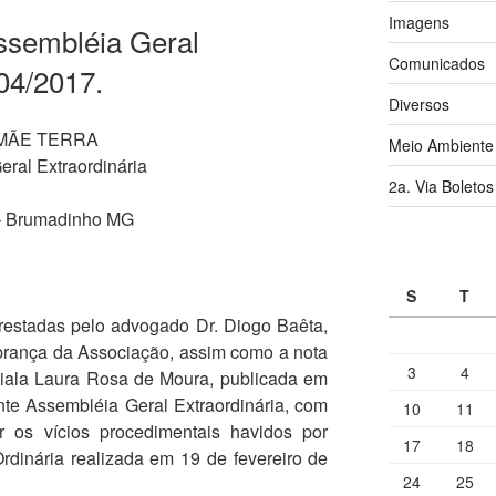
Imagens
ssembléia Geral
Comunicados
/04/2017.
Diversos
MÃE TERRA
Meio Ambiente
ral Extraordinária
2a. Via Boletos
 – Brumadinho MG
S
T
restadas pelo advogado Dr. Diogo Baêta,
brança da Associação, assim como a nota
3
4
ciala Laura Rosa de Moura, publicada em
nte Assembléia Geral Extraordinária, com
10
11
r os vícios procedimentais havidos por
17
18
dinária realizada em 19 de fevereiro de
24
25