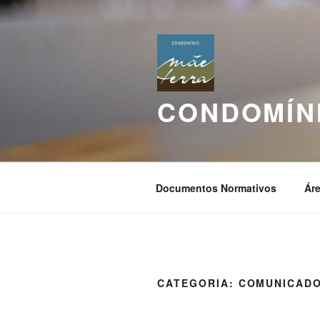
Pular
para
o
conteúdo
CONDOMÍNI
Documentos Normativos
Áre
CATEGORIA:
COMUNICAD