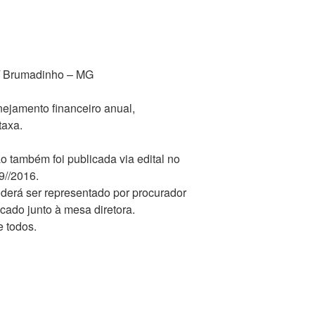
 / Brumadinho – MG
nejamento financeiro anual,
taxa.
 também foi publicada via edital no
9//2016.
erá ser representado por procurador
icado junto à mesa diretora.
 todos.