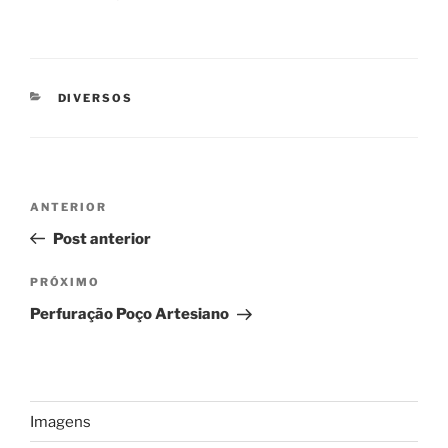
CATEGORIAS
DIVERSOS
Navegação
Post
ANTERIOR
de
anterior
Post anterior
Post
Próximo
PRÓXIMO
post
Perfuração Poço Artesiano
Imagens