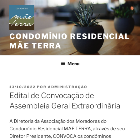
Pular
para
o
conteúdo
CONDOMÍNIO RESIDENCIAL
MÃE TERRA
Menu
PUBLICADO
13/10/2022
POR
ADMINISTRAÇÃO
EM
Edital de Convocação de
Assembleia Geral Extraordinária
A Diretoria da Associação dos Moradores do
Condomínio Residencial MÃE TERRA, através de seu
Diretor Presidente, CONVOCA os condôminos