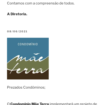
Contamos com a compreensão de todos.
A Diretoria.
PUBLICADO
08/06/2021
EM
Prezados Condôminos;
O
Condomínio Mãe Terra
implementará um projeto de