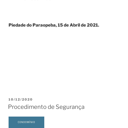
Piedade do Par
a
opeba,
15
de
Abril
de 2021.
PUBLICADO
10/12/2020
EM
Procedimento de Segurança