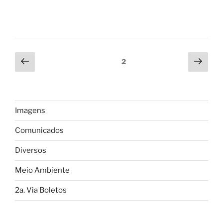
Navegação
Página
Próx
Página
2
anterior
pági
por
posts
Imagens
Comunicados
Diversos
Meio Ambiente
2a. Via Boletos