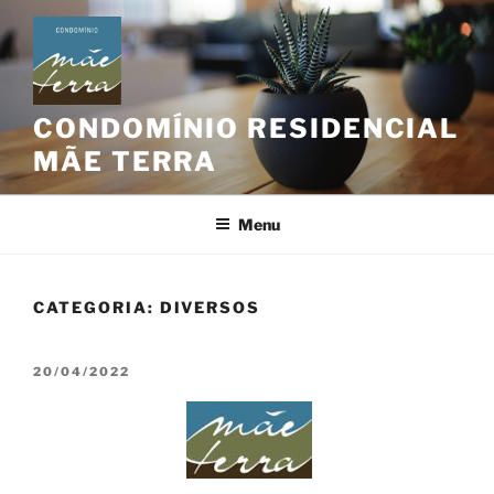
Pular
para
o
conteúdo
CONDOMÍNIO RESIDENCIAL
MÃE TERRA
Menu
CATEGORIA:
DIVERSOS
PUBLICADO
20/04/2022
EM