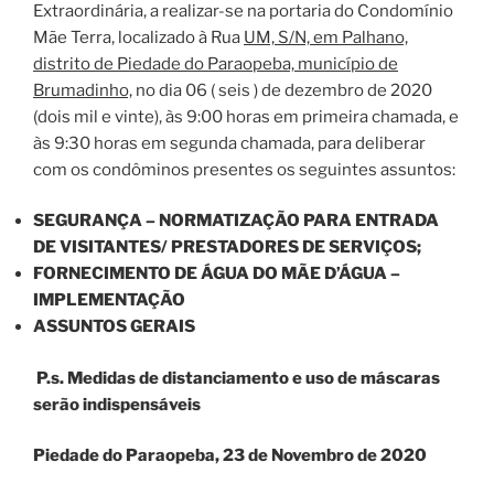
Extraordinária, a realizar-se na portaria do Condomínio
Mãe Terra, localizado à Rua
UM, S/N, em Palhano,
distrito de Piedade do Par
a
opeba, município de
Brumadinho,
no dia 06 ( seis ) de dezembro de 2020
(dois mil e vinte), às 9:00 horas em primeira chamada, e
às 9:30 horas em segunda chamada, para deliberar
com os condôminos presentes os seguintes assuntos:
SEGURANÇA – NORMATIZAÇÃO PARA ENTRADA
DE VISITANTES/ PRESTADORES DE SERVIÇOS;
FORNECIMENTO DE ÁGUA DO MÃE D’ÁGUA –
IMPLEMENTAÇÃO
ASSUNTOS GERAIS
P.s. Medidas de distanciamento e uso de máscaras
serão indispensáveis
Piedade do Par
a
opeba,
23
de
Novembro
de 2020